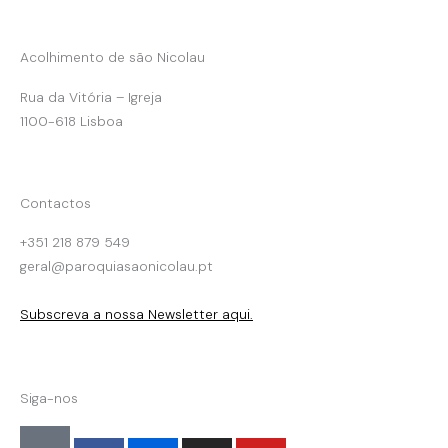
Acolhimento de são Nicolau
Rua da Vitória – Igreja
1100-618 Lisboa
Contactos
+351 218 879 549
geral@paroquiasaonicolau.pt
Subscreva a nossa Newsletter aqui.
Siga-nos
F
F
I
Y