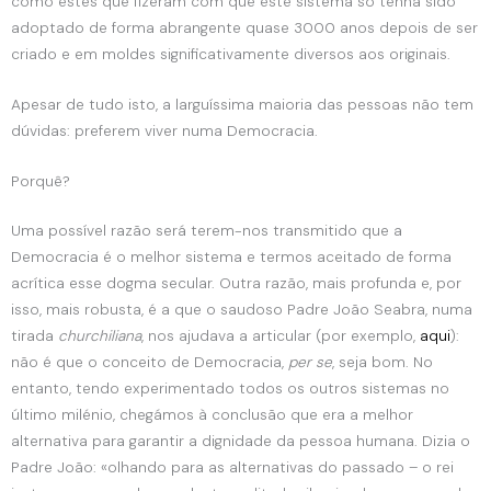
como estes que fizeram com que este sistema só tenha sido
adoptado de forma abrangente quase 3000 anos depois de ser
criado e em moldes significativamente diversos aos originais.
Apesar de tudo isto, a larguíssima maioria das pessoas não tem
dúvidas: preferem viver numa Democracia.
Porquê?
Uma possível razão será terem-nos transmitido que a
Democracia é o melhor sistema e termos aceitado de forma
acrítica esse dogma secular. Outra razão, mais profunda e, por
isso, mais robusta, é a que o saudoso Padre João Seabra, numa
tirada
churchiliana
, nos ajudava a articular (por exemplo,
aqui
):
não é que o conceito de Democracia,
per se
, seja bom. No
entanto, tendo experimentado todos os outros sistemas no
último milénio, chegámos à conclusão que era a melhor
alternativa para garantir a dignidade da pessoa humana. Dizia o
Padre João: «olhando para as alternativas do passado – o rei