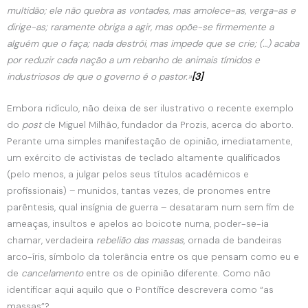
multidão; ele não quebra as vontades, mas amolece-as, verga-as e
dirige-as; raramente obriga a agir, mas opõe-se firmemente a
alguém que o faça; nada destrói, mas impede que se crie; (…) acaba
por reduzir cada nação a um rebanho de animais tímidos e
industriosos de que o governo é o pastor.»
[3]
Embora ridículo, não deixa de ser ilustrativo o recente exemplo
do
post
de Miguel Milhão, fundador da Prozis, acerca do aborto.
Perante uma simples manifestação de opinião, imediatamente,
um exército de activistas de teclado altamente qualificados
(pelo menos, a julgar pelos seus títulos académicos e
profissionais) – munidos, tantas vezes, de pronomes entre
parêntesis, qual insígnia de guerra – desataram num sem fim de
ameaças, insultos e apelos ao boicote numa, poder-se-ia
chamar, verdadeira
rebelião das massas
, ornada de bandeiras
arco-íris, símbolo da tolerância entre os que pensam como eu e
de
cancelamento
entre os de opinião diferente. Como não
identificar aqui aquilo que o Pontífice descrevera como “as
massas”?