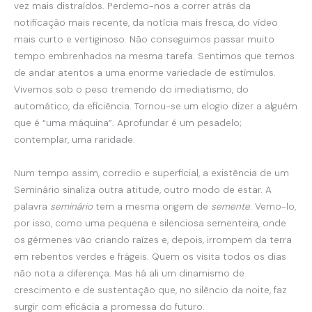
vez mais distraídos. Perdemo-nos a correr atrás da
notificação mais recente, da notícia mais fresca, do vídeo
mais curto e vertiginoso. Não conseguimos passar muito
tempo embrenhados na mesma tarefa. Sentimos que temos
de andar atentos a uma enorme variedade de estímulos.
Vivemos sob o peso tremendo do imediatismo, do
automático, da eficiência. Tornou-se um elogio dizer a alguém
que é “uma máquina”. Aprofundar é um pesadelo;
contemplar, uma raridade.
Num tempo assim, corredio e superficial, a existência de um
Seminário sinaliza outra atitude, outro modo de estar. A
palavra
seminário
tem a mesma origem de
semente
. Vemo-lo,
por isso, como uma pequena e silenciosa sementeira, onde
os gérmenes vão criando raízes e, depois, irrompem da terra
em rebentos verdes e frágeis. Quem os visita todos os dias
não nota a diferença. Mas há ali um dinamismo de
crescimento e de sustentação que, no silêncio da noite, faz
surgir com eficácia a promessa do futuro.