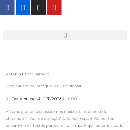
F
F
I
Y
Skip
a
l
n
o
to
c
i
s
u
content
e
c
t
t
b
k
a
u
o
r
g
b
o
r
e
k
a
-
m
f
António Pedro Barreiro
Seminarista da Paróquia de São Nicolau
Testemunhos
11/11/2023
11:00
Há uma grande discussão nos nossos dias acerca do
chamado “limiar de atenção” (
attention span
). Os peritos
acham – e os testes parecem confirmar – que estamos cada