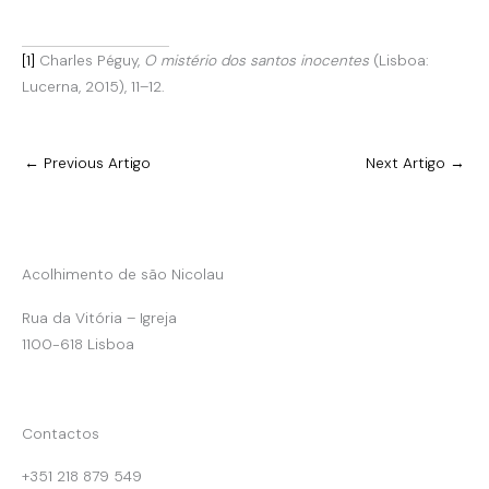
[1]
Charles Péguy,
O mistério dos santos inocentes
(Lisboa:
Lucerna, 2015), 11–12.
←
Previous Artigo
Next Artigo
→
Acolhimento de são Nicolau
Rua da Vitória – Igreja
1100-618 Lisboa
Contactos
+351 218 879 549