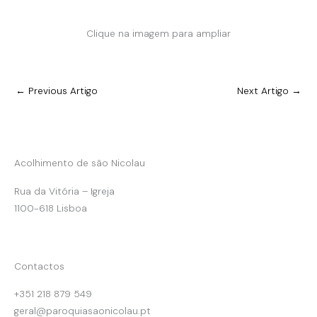
Clique na imagem para ampliar
←
Previous Artigo
Next Artigo
→
Acolhimento de são Nicolau
Rua da Vitória – Igreja
1100-618 Lisboa
Contactos
+351 218 879 549
geral@paroquiasaonicolau.pt