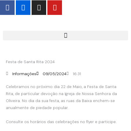
F
F
I
Y
Skip
a
l
n
o
to
c
i
s
u
content
e
c
t
t
b
k
a
u
o
r
g
b
o
r
e
k
a
-
m
Festa de Santa Rita 2024
f
Informações
09/05/2024
16:31
Celebramos no próximo dia 22 de Maio, a Festa de Santa
Rita, de particular devoção na Igreja de Nossa Senhora da
Oliveira. No dia da sua festa, as ruas da Baixa enchem-se
anualmente de piedade popular.
Consulte os horários das celebrações no flyer e participe.