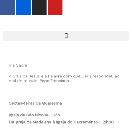
F
F
I
Y
Skip
a
l
n
o
to
c
i
s
u
content
e
c
t
t
b
k
a
u
o
r
g
b
o
r
e
k
a
-
m
Via Sacra
f
A Cruz de Jesus é a Palavra com que Deus respondeu ao
mal do mundo.
Papa Francisco
Sextas-feiras da Quaresma
Igreja de São Nicolau – 13h
Da Igreja da Madalena à Igreja do Sacramento – 21h30