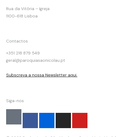
Rua da Vitória – Igreja
1100-618 Lisboa
Contactos
+351 218 879 549
geral@paroquiasaonicolau.pt
Subscreva a nossa Newsletter aqui.
Siga-nos
F
F
I
Y
a
l
n
o
c
i
s
u
e
c
t
t