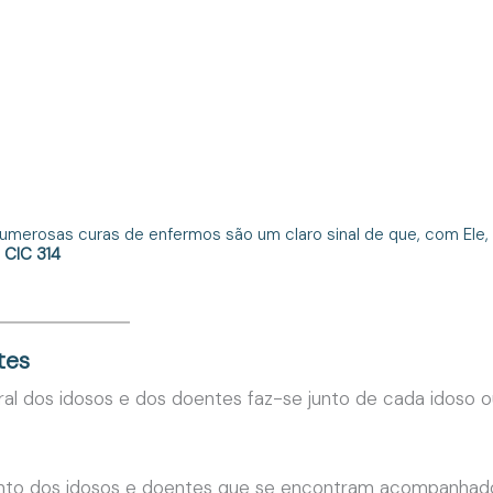
dos doente
merosas curas de enfermos são um claro sinal de que, com Ele, 
CIC 314
tes
l dos idosos e dos doentes faz-se junto de cada idoso o
unto dos idosos e doentes que se encontram acompanhado