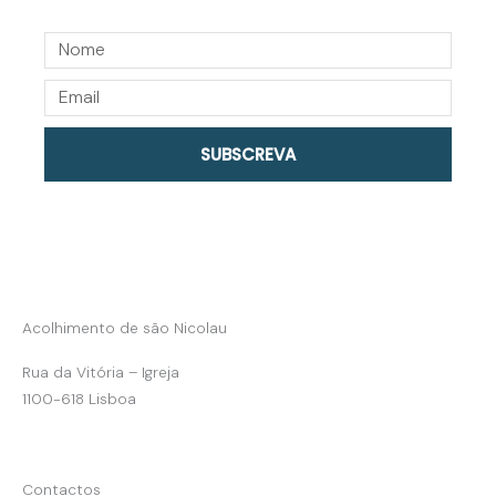
N
o
E
m
m
e
a
SUBSCREVA
i
l
Acolhimento de são Nicolau
Rua da Vitória – Igreja
1100-618 Lisboa
Contactos