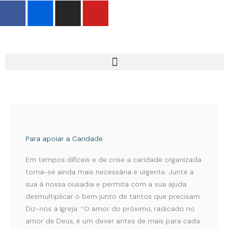
F
F
I
Y
Skip
a
l
n
o
to
c
i
s
u
content
e
c
t
t
b
k
a
u
o
r
g
b
o
r
e
k
a
-
m
f
Para apoiar a Caridade
Em tempos difíceis e de crise a caridade organizada
torna-se ainda mais necessária e urgente. Junte a
sua à nossa ousadia e permita com a sua ajuda
desmultiplicar o bem junto de tantos que precisam.
Diz-nos a Igreja: ‘‘O amor do próximo, radicado no
amor de Deus, é um dever antes de mais para cada