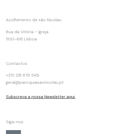
Acolhimento de são Nicolau
Rua da Vitória – Igreja
1100-618 Lisboa
Contactos
+351 218 879 549
geral@paroquiasaonicolau.pt
Subscreva a nossa Newsletter aqui.
Siga-nos
F
F
I
Y