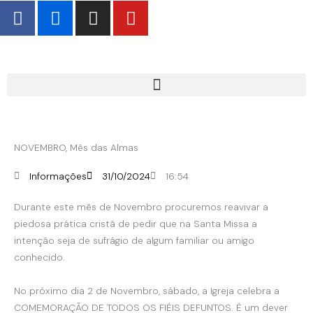
F
F
I
Y
Skip
a
l
n
o
to
c
i
s
u
content
e
c
t
t
b
k
a
u
o
r
g
b
o
r
e
k
a
-
m
NOVEMBRO, Mês das Almas
f
Informações
31/10/2024
16:54
Durante este mês de Novembro procuremos reavivar a
piedosa prática cristã de pedir que na Santa Missa a
intenção seja de sufrágio de algum familiar ou amigo
conhecido.
No próximo dia 2 de Novembro, sábado, a Igreja celebra a
COMEMORAÇÃO DE TODOS OS FIÉIS DEFUNTOS. É um dever