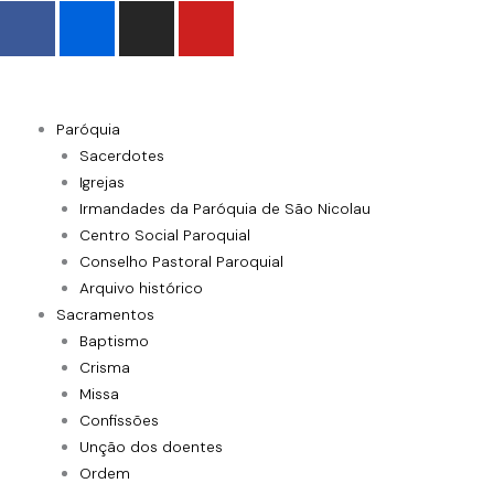
F
F
I
Y
Skip
a
l
n
o
to
c
i
s
u
content
e
c
t
t
b
k
a
u
Paróquia
o
r
g
b
Sacerdotes
o
r
e
Igrejas
k
a
Irmandades da Paróquia de São Nicolau
-
m
Centro Social Paroquial
f
Conselho Pastoral Paroquial
Arquivo histórico
Sacramentos
Baptismo
Crisma
Missa
Confissões
Unção dos doentes
Ordem