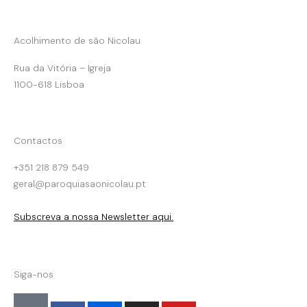
Acolhimento de são Nicolau
Rua da Vitória – Igreja
1100-618 Lisboa
Contactos
+351 218 879 549
geral@paroquiasaonicolau.pt
Subscreva a nossa Newsletter aqui.
Siga-nos
F
F
I
Y