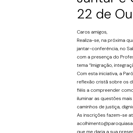
22 de Ou
Caros amigos,
Realiza-se, na próxima qu
jantar-conferência, no Sal
com a presença do Profes
tema “Imigração, integraç
Com esta iniciativa, a Pa
reflexão cristã sobre os
fiéis a compreender como 
iluminar as questões ma
caminhos de justiça, dign
As inscrições fazem-se at
acolhimento@paroquiasaon
que me daria a sua prese