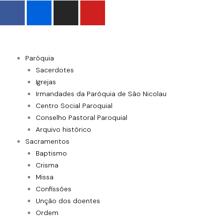
F
F
I
Y
Skip
a
l
n
o
to
c
i
s
u
content
e
c
t
t
b
k
a
u
Paróquia
o
r
g
b
Sacerdotes
o
r
e
Igrejas
k
a
Irmandades da Paróquia de São Nicolau
-
m
Centro Social Paroquial
f
Conselho Pastoral Paroquial
Arquivo histórico
Sacramentos
Baptismo
Crisma
Missa
Confissões
Unção dos doentes
Ordem