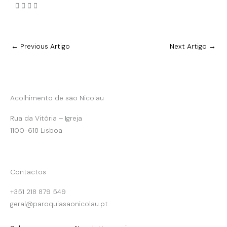
←
Previous Artigo
Next Artigo
→
Acolhimento de são Nicolau
Rua da Vitória – Igreja
1100-618 Lisboa
Contactos
+351 218 879 549
geral@paroquiasaonicolau.pt