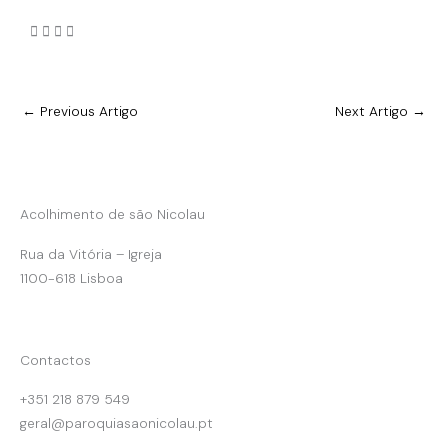
←
Previous Artigo
Next Artigo
→
Acolhimento de são Nicolau
Rua da Vitória – Igreja
1100-618 Lisboa
Contactos
+351 218 879 549
geral@paroquiasaonicolau.pt