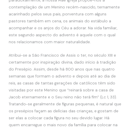
paradoxalmente, a nossa Mãe Igreja propõe-nos a
contemplação de um Menino recém-nascido, ternamente
acarinhado pelos seus pais, porventura com alguns
pastores também em cena, os animais do estábulo a
acompanhar e os anjos do Céu a adorar. Na vida familiar,
este segundo aspecto do advento é aquele com o qual
nos relacionamos com maior naturalidade.
Atribui-se a São Francisco de Assis o ter, no século XIII e
certamente por inspiração divina, dado início à tradição
do Presépio. Assim, desde há 800 anos que nas quatro
semanas que formam o advento e depois até ao dia de
reis, as casas de tantas gerações de católicos têm sido
visitadas por este Menino que “reinará sobre a casa de
Jacob eternamente e o Seu reino não terá fim” (Lc 1, 33).
Tratando-se geralmente de figuras pequenas, é natural que
os presépios façam as delícias das crianças, e gostam de
ser elas a colocar cada figura no seu devido lugar. Há
quem encarregue o mais novo da família para colocar na