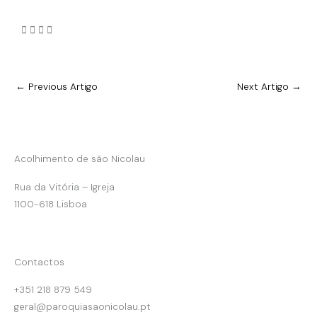
←
Previous Artigo
Next Artigo
→
Acolhimento de são Nicolau
Rua da Vitória – Igreja
1100-618 Lisboa
Contactos
+351 218 879 549
geral@paroquiasaonicolau.pt