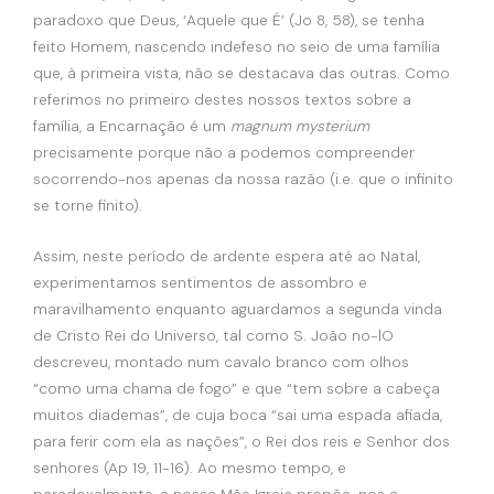
paradoxo que Deus, ‘Aquele que É’ (Jo 8, 58), se tenha
feito Homem, nascendo indefeso no seio de uma família
que, à primeira vista, não se destacava das outras. Como
referimos no primeiro destes nossos textos sobre a
família, a Encarnação é um
magnum mysterium
precisamente porque não a podemos compreender
socorrendo-nos apenas da nossa razão (i.e. que o infinito
se torne finito).
Assim, neste período de ardente espera até ao Natal,
experimentamos sentimentos de assombro e
maravilhamento enquanto aguardamos a segunda vinda
de Cristo Rei do Universo, tal como S. João no-lO
descreveu, montado num cavalo branco com olhos
“como uma chama de fogo” e que “tem sobre a cabeça
muitos diademas”, de cuja boca “sai uma espada afiada,
para ferir com ela as nações”, o Rei dos reis e Senhor dos
senhores (Ap 19, 11-16). Ao mesmo tempo, e