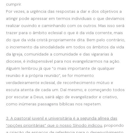
cumprir.
Por vezes, a urgência das respostas a dar e dos objetivos a
atingir pode apressar em termos individuais o que devíamos
realizar ouvindo e caminhando com os outros. Mas isso será
trazer para o âmbito eclesial o que é da vida corrente, mais
do que da vida cristã propriamente dita. Bem pelo contrário,
o incremento da sinodalidade em todos os âmbitos da vida
da Igreja, comunidade a comunidade e das vigararias à
diocese, é indispensável para nos evangelizarmos na ação.
Alguém lembrou já que “o mais importante de qualquer
reunião é a própria reunião”, se for momento
verdadeiramente eclesial, de reconhecimento mútuo e
escuta atenta de cada um. Daí mesmo, e começando todos
por escutar a Deus, sairá algo de evangelizador e criativo,
como inúmeras passagens bíblicas nos repetem.
3. A pastoral juvenil e universitária é a segunda alínea das
“opções prioritárias” que o nosso Sínodo indicou
, propondo
a criação de espaços de referência para o desenvolvimento