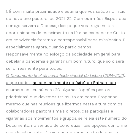
1. É com muita proximidade e estima que vos saúdo no início
do novo ano pastoral de 2021-22. Com os irmãos Bispos que
comigo servem a Diocese, desejo que vos traga muitas
oportunidades de crescimento na fé e na caridade de Cristo,
em convivência fraterna e corresponsabilidade missionária. E
especialmente agora, quando participamos
responsavelmente no esforço da sociedade em geral para
debelar a pandemia e garantir um bom futuro, que só o será
se for realmente para todos.
O
Documento final da caminhada sinodal de Lisboa (2014-2021)
,
a que podeis
aceder facilmente no “site” do Patriarcado
,
enumera no seu número 20 algumas “opções pastorais
prioritárias” que devemos ter muito em conta. Proponho
mesmo que nas reuniões que fizermos nesta altura com os
colaboradores pastorais mais diretos, das paróquias e
vigararias aos movimentos e grupos, se releia este número do
Documento, no sentido de concretizar tais opções, conforme
cada local ou setor. Na verdade, resume muito do que se