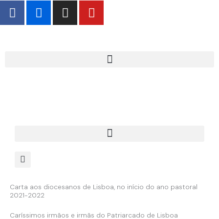
F
F
I
Y
Skip
a
l
n
o
to
c
i
s
u
content
e
c
t
t
b
k
a
u
o
r
g
b
o
r
e
k
a
-
m
f
Carta aos diocesanos de Lisboa, no início do ano pastoral
2021-2022
Caríssimos irmãos e irmãs do Patriarcado de Lisboa