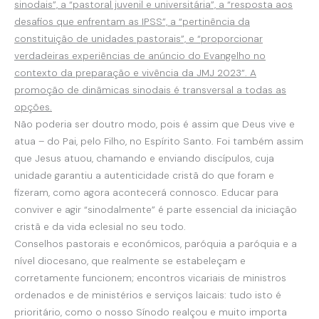
sinodais”, a “pastoral juvenil e universitária”, a “resposta aos
desafios que enfrentam as IPSS”, a “pertinência da
constituição de unidades pastorais”, e “proporcionar
verdadeiras experiências de anúncio do Evangelho no
contexto da preparação e vivência da JMJ 2023”. A
promoção de dinâmicas sinodais é transversal a todas as
opções.
Não poderia ser doutro modo, pois é assim que Deus vive e
atua – do Pai, pelo Filho, no Espírito Santo. Foi também assim
que Jesus atuou, chamando e enviando discípulos, cuja
unidade garantiu a autenticidade cristã do que foram e
fizeram, como agora acontecerá connosco. Educar para
conviver e agir “sinodalmente” é parte essencial da iniciação
cristã e da vida eclesial no seu todo.
Conselhos pastorais e económicos, paróquia a paróquia e a
nível diocesano, que realmente se estabeleçam e
corretamente funcionem; encontros vicariais de ministros
ordenados e de ministérios e serviços laicais: tudo isto é
prioritário, como o nosso Sínodo realçou e muito importa