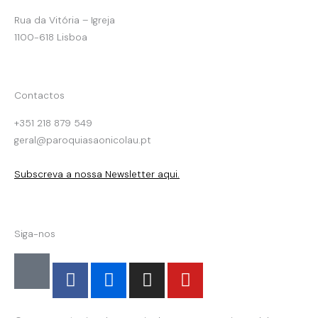
Rua da Vitória – Igreja
1100-618 Lisboa
Contactos
+351 218 879 549
geral@paroquiasaonicolau.pt
Subscreva a nossa Newsletter aqui.
Siga-nos
F
F
I
Y
a
l
n
o
c
i
s
u
e
c
t
t