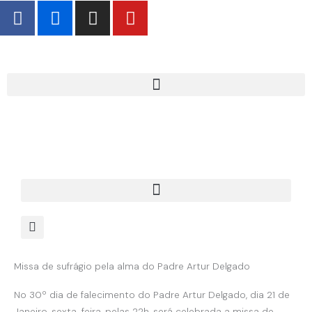
F
F
I
Y
Skip
a
l
n
o
to
c
i
s
u
content
e
c
t
t
b
k
a
u
o
r
g
b
o
r
e
k
a
-
m
f
Missa de sufrágio pela alma do Padre Artur Delgado
No 30º dia de falecimento do Padre Artur Delgado, dia 21 de
Janeiro, sexta-feira, pelas 22h, será celebrada a missa de