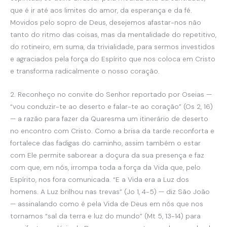
que é ir até aos limites do amor, da esperança e da fé.
Movidos pelo sopro de Deus, desejemos afastar-nos não
tanto do ritmo das coisas, mas da mentalidade do repetitivo,
do rotineiro, em suma, da trivialidade, para sermos investidos
e agraciados pela força do Espírito que nos coloca em Cristo
e transforma radicalmente o nosso coração.
2. Reconheço no convite do Senhor reportado por Oseias —
“vou conduzir-te ao deserto e falar-te ao coração” (Os 2, 16)
— a razão para fazer da Quaresma um itinerário de deserto
no encontro com Cristo. Como a brisa da tarde reconforta e
fortalece das fadigas do caminho, assim também o estar
com Ele permite saborear a doçura da sua presença e faz
com que, em nós, irrompa toda a força da Vida que, pelo
Espírito, nos fora comunicada. “E a Vida era a Luz dos
homens. A Luz brilhou nas trevas” (Jo 1, 4-5) — diz São João
— assinalando como é pela Vida de Deus em nós que nos
tornamos “sal da terra e luz do mundo” (Mt 5, 13-14) para