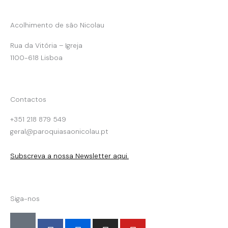
Acolhimento de são Nicolau
Rua da Vitória – Igreja
1100-618 Lisboa
Contactos
+351 218 879 549
geral@paroquiasaonicolau.pt
Subscreva a nossa Newsletter aqui.
Siga-nos
F
F
I
Y