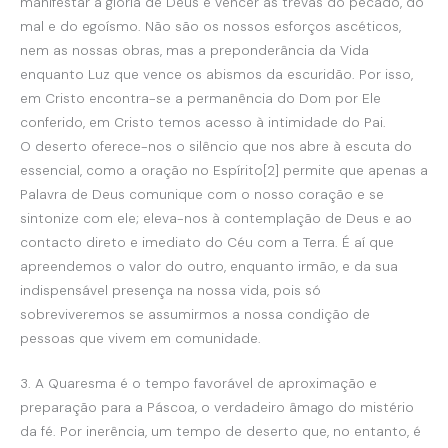
manifestar a glória de Deus e vencer as trevas do pecado, do
mal e do egoísmo. Não são os nossos esforços ascéticos,
nem as nossas obras, mas a preponderância da Vida
enquanto Luz que vence os abismos da escuridão. Por isso,
em Cristo encontra-se a permanência do Dom por Ele
conferido, em Cristo temos acesso à intimidade do Pai.
O deserto oferece-nos o silêncio que nos abre à escuta do
essencial, como a oração no Espírito[2] permite que apenas a
Palavra de Deus comunique com o nosso coração e se
sintonize com ele; eleva-nos à contemplação de Deus e ao
contacto direto e imediato do Céu com a Terra. É aí que
apreendemos o valor do outro, enquanto irmão, e da sua
indispensável presença na nossa vida, pois só
sobreviveremos se assumirmos a nossa condição de
pessoas que vivem em comunidade.
3. A Quaresma é o tempo favorável de aproximação e
preparação para a Páscoa, o verdadeiro âmago do mistério
da fé. Por inerência, um tempo de deserto que, no entanto, é