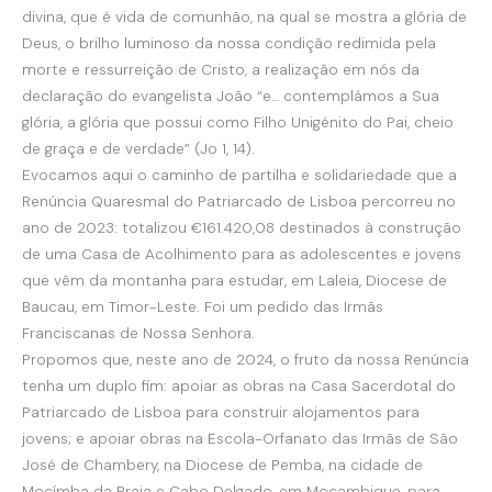
divina, que é vida de comunhão, na qual se mostra a glória de
Deus, o brilho luminoso da nossa condição redimida pela
morte e ressurreição de Cristo, a realização em nós da
declaração do evangelista João “e… contemplámos a Sua
glória, a glória que possui como Filho Unigénito do Pai, cheio
de graça e de verdade” (Jo 1, 14).
Evocamos aqui o caminho de partilha e solidariedade que a
Renúncia Quaresmal do Patriarcado de Lisboa percorreu no
ano de 2023: totalizou €161.420,08 destinados à construção
de uma Casa de Acolhimento para as adolescentes e jovens
que vêm da montanha para estudar, em Laleia, Diocese de
Baucau, em Timor-Leste. Foi um pedido das Irmãs
Franciscanas de Nossa Senhora.
Propomos que, neste ano de 2024, o fruto da nossa Renúncia
tenha um duplo fim: apoiar as obras na Casa Sacerdotal do
Patriarcado de Lisboa para construir alojamentos para
jovens; e apoiar obras na Escola-Orfanato das Irmãs de São
José de Chambery, na Diocese de Pemba, na cidade de
Mocímba da Praia e Cabo Delgado, em Moçambique, para