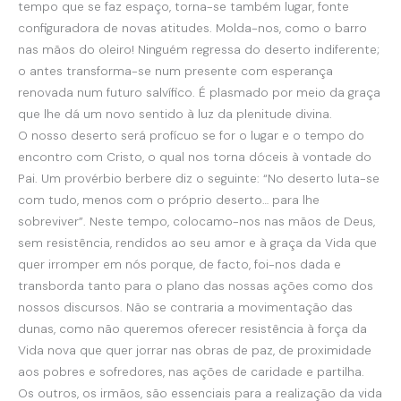
tempo que se faz espaço, torna-se também lugar, fonte
configuradora de novas atitudes. Molda-nos, como o barro
nas mãos do oleiro! Ninguém regressa do deserto indiferente;
o antes transforma-se num presente com esperança
renovada num futuro salvífico. É plasmado por meio da graça
que lhe dá um novo sentido à luz da plenitude divina.
O nosso deserto será profícuo se for o lugar e o tempo do
encontro com Cristo, o qual nos torna dóceis à vontade do
Pai. Um provérbio berbere diz o seguinte: “No deserto luta-se
com tudo, menos com o próprio deserto… para lhe
sobreviver”. Neste tempo, colocamo-nos nas mãos de Deus,
sem resistência, rendidos ao seu amor e à graça da Vida que
quer irromper em nós porque, de facto, foi-nos dada e
transborda tanto para o plano das nossas ações como dos
nossos discursos. Não se contraria a movimentação das
dunas, como não queremos oferecer resistência à força da
Vida nova que quer jorrar nas obras de paz, de proximidade
aos pobres e sofredores, nas ações de caridade e partilha.
Os outros, os irmãos, são essenciais para a realização da vida