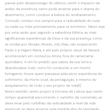
passar pelo desassossego do silêncio, sentir o impacto da
aridez da existência, tanto pode arrastar para o drama do
abatimento, como conduzir à beleza do arrebatamento.
Contudo, conduz-nos sempre para a radicalidade do tudo
ou nada ou, mais precisamente, para os extremos. Talvez seja
por esta razão que, segundo a sabedoria bíblica, as mais
significativas experiências de Deus e da sua presença, como
as vividas por Abraão, Moisés, Job, Elias, não esquecendo
Paulo e a Virgem Maria, e até pelo próprio Jesus de Nazaré…
aconteceram em contextos-limite, fora do ramerrame
quotidiano. A um foi pedido que saísse da sua terra e
abandonasse tudo; outro foi conduzido a um monte
fumegante; houve quem passasse pela atroz experiência do
sofrimento, da morte cruel, da perseguição, e mesmo do
aniquilamento de todo o seu projeto de vida[1].
Neste sentido, venho propor à Diocese de Lisboa que, neste
tempo quaresmal, percorrendo o caminho da conversão, se
deixe levar pelo turbilhão da radicalidade a nível da vida
espiritual; se deixe arrastar pela medida alta da santidade,