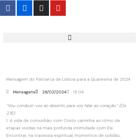
F
F
I
Y
Skip
a
l
n
o
to
c
i
s
u
content
e
c
t
t
b
k
a
u
o
r
g
b
o
r
e
k
a
-
m
f
Mensagem do Patriarca de Lisboa para a Quaresma de 2024
Mensagens
26/02/2024
15:04
“Vou conduzir-vos ao deserto, para vos falar ao coração.” (Os
2,16)
1. A vida de comunhão com Cristo caminha ao ritmo de
etapas vividas na mais profunda intimidade com Ele.
Encontrar, na travessia espiritual, momentos de solidão,