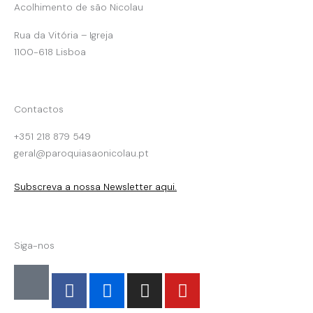
Acolhimento de são Nicolau
Rua da Vitória – Igreja
1100-618 Lisboa
Contactos
+351 218 879 549
geral@paroquiasaonicolau.pt
Subscreva a nossa Newsletter aqui.
Siga-nos
F
F
I
Y
a
l
n
o
c
i
s
u