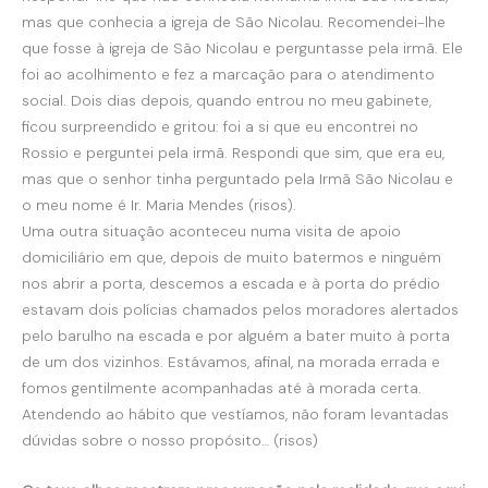
mas que conhecia a igreja de São Nicolau. Recomendei-lhe
que fosse à igreja de São Nicolau e perguntasse pela irmã. Ele
foi ao acolhimento e fez a marcação para o atendimento
social. Dois dias depois, quando entrou no meu gabinete,
ficou surpreendido e gritou: foi a si que eu encontrei no
Rossio e perguntei pela irmã. Respondi que sim, que era eu,
mas que o senhor tinha perguntado pela Irmã São Nicolau e
o meu nome é Ir. Maria Mendes (risos).
Uma outra situação aconteceu numa visita de apoio
domiciliário em que, depois de muito batermos e ninguém
nos abrir a porta, descemos a escada e à porta do prédio
estavam dois polícias chamados pelos moradores alertados
pelo barulho na escada e por alguém a bater muito à porta
de um dos vizinhos. Estávamos, afinal, na morada errada e
fomos gentilmente acompanhadas até à morada certa.
Atendendo ao hábito que vestíamos, não foram levantadas
dúvidas sobre o nosso propósito… (risos)