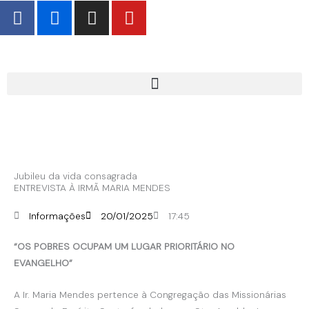
F
F
I
Y
Skip
a
l
n
o
to
c
i
s
u
content
e
c
t
t
b
k
a
u
o
r
g
b
o
r
e
k
a
-
m
f
Jubileu da vida consagrada
ENTREVISTA À IRMÃ MARIA MENDES
Informações
20/01/2025
17:45
“OS POBRES OCUPAM UM LUGAR PRIORITÁRIO NO
EVANGELHO”
A Ir. Maria Mendes pertence à Congregação das Missionárias