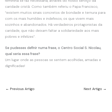
feminina se faz necessária, através do nosso serviço da
caridade cristã. Como também referiu o Papa Francisco,
“existem muitos sinais concretos de bondade e ternura para
com os mais humildes e indefesos, os que vivem mais
sozinhos e abandonados. Há verdadeiros protagonistas da
caridade, que não deixam faltar a solidariedade aos mais
pobres e infelizes”.
Se pudesses definir numa frase, o Centro Social S. Nicolau,
qual seria essa frase?
Um lugar onde as pessoas se sentem acolhidas, amadas e
dignificadas!
←
Previous Artigo
Next Artigo
→