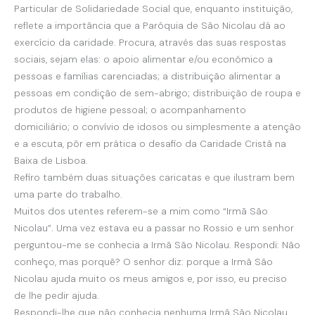
Particular de Solidariedade Social que, enquanto instituição,
reflete a importância que a Paróquia de São Nicolau dá ao
exercício da caridade. Procura, através das suas respostas
sociais, sejam elas: o apoio alimentar e/ou económico a
pessoas e famílias carenciadas; a distribuição alimentar a
pessoas em condição de sem-abrigo; distribuição de roupa e
produtos de higiene pessoal; o acompanhamento
domiciliário; o convívio de idosos ou simplesmente a atenção
e a escuta, pôr em prática o desafio da Caridade Cristã na
Baixa de Lisboa.
Refiro também duas situações caricatas e que ilustram bem
uma parte do trabalho.
Muitos dos utentes referem-se a mim como “Irmã São
Nicolau”. Uma vez estava eu a passar no Rossio e um senhor
perguntou-me se conhecia a Irmã São Nicolau. Respondi: Não
conheço, mas porquê? O senhor diz: porque a Irmã São
Nicolau ajuda muito os meus amigos e, por isso, eu preciso
de lhe pedir ajuda.
Respondi-lhe que não conhecia nenhuma Irmã São Nicolau,